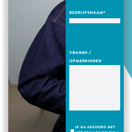
BEDRIJFSNAAM
*
VRAGEN /
OPMERKINGEN
IK GA AKKOORD MET