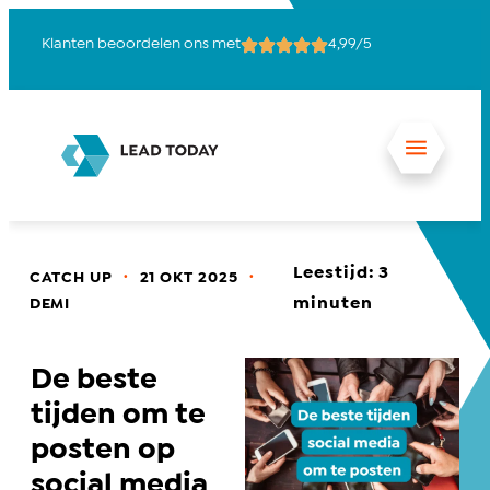
Klanten beoordelen ons met
4,99/5
15
Leestijd:
3
.
.
CATCH UP
21 OKT 2025
minuten
DEMI
De beste
tijden om te
posten op
social media