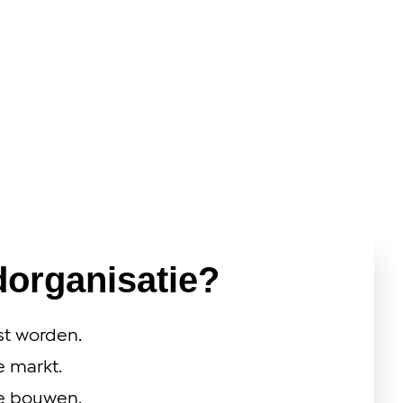
dorganisatie?
st worden.
e markt.
te bouwen.