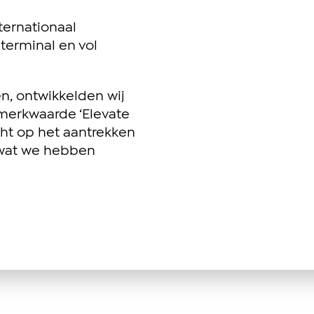
nternationaal
erminal en vol
en, ontwikkelden wij
 merkwaarde ‘Elevate
icht op het aantrekken
 wat we hebben