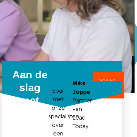
Aan de
VRAAG
Mike
slag
OM
ADVIES
Spar
Joppe
met
met
Partner
onze
vastgoedmarketing?
van
specialisten
Lead
n
over
Today
een