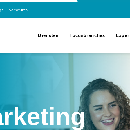
gs
Vacatures
Diensten
Focusbranches
Exper
rketing