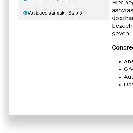
Hier be
aanvraa
Vastgoed aanpak - Stap 5
überhau
bezocht
geven.
Concre
Ana
GA4
Aut
Das