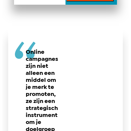
Online
campagnes
zijn niet
alleen een
middel om
je merk te
promoten,
ze zijn een
strategisch
instrument
om je
doelgroep