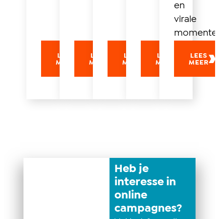
en
virale
momenten
LEES
LEES
LEES
LEES
LEES
MEER
MEER
MEER
MEER
MEER
Heb je
interesse in
online
campagnes?