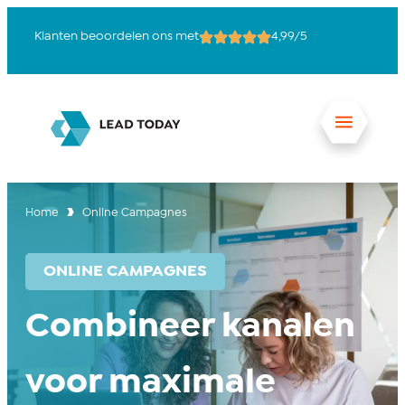
Klanten beoordelen ons met
4,99/5
15
Home
Online Campagnes
ONLINE CAMPAGNES
Combineer kanalen
voor maximale