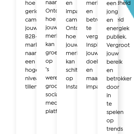
naamsbekendheid!
hoe
en
merkbekendheid
een
Ontdek
gerichte
impactvolle
en
jong
hoe
campagnes
campagnes!
betrokkenheid
en
jouw
jouw
Ontdek
te
energiek
merk
B2B-
hoe
vergroten.
publiek.
kan
marketing
jouw
Inspireer
Vergroot
groeien
naar
merk
jouw
jouw
op
een
kan
doelgroep
bereik
’s
hoger
schitteren
en
en
werelds
niveau
op
maak
betrokken
grootste
tillen.
Instagram.
impact.
door
social
in
media
te
platform.
spelen
op
trends