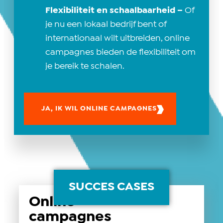
Flexibiliteit en schaalbaarheid –
Of
je nu een lokaal bedrijf bent of
internationaal wilt uitbreiden, online
campagnes bieden de flexibiliteit om
je bereik te schalen.
JA, IK WIL ONLINE CAMPAGNES
SUCCES CASES
Online
campagnes