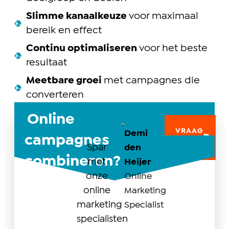
Slimme kanaalkeuze
voor maximaal
bereik en effect
Continu optimaliseren
voor het beste
resultaat
Meetbare groei
met campagnes die
converteren
Online
VRAAG
Demi
campagnes
OM
ADVIES
Spar
den
combineren?
met
Heijer
onze
Online
online
Marketing
marketing
Specialist
specialisten