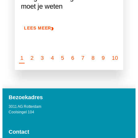
moet je weten
LEES MEER
1
2
3
4
5
6
7
8
9
10
Bezoekadres
3011 AG Rotterdam
Coolsingel 104
Contact