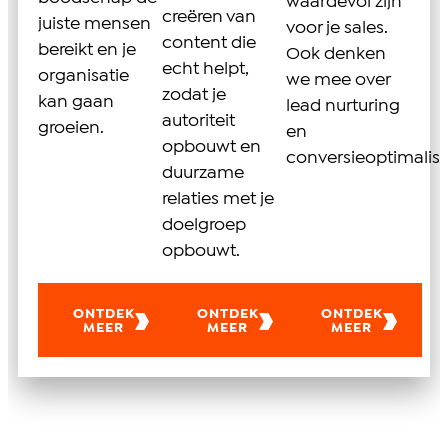
waardevol zijn
creëren van
juiste mensen
voor je sales.
content die
bereikt en je
Ook denken
echt helpt,
organisatie
we mee over
zodat je
kan gaan
lead nurturing
autoriteit
groeien.
en
opbouwt en
conversieoptimalisa
duurzame
relaties met je
doelgroep
opbouwt.
ONTDEK
ONTDEK
ONTDEK
MEER
MEER
MEER