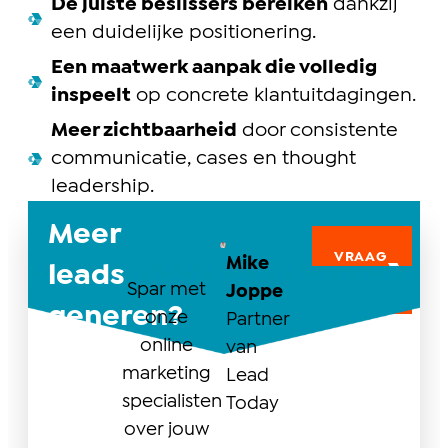
De juiste beslissers bereiken
dankzij
een duidelijke positionering.
Een maatwerk aanpak die volledig
inspeelt
op concrete klantuitdagingen.
Meer zichtbaarheid
door consistente
communicatie, cases en thought
leadership.
Meer
VRAAG
Mike
leads
OM
ADVIES
Spar met
Joppe
generen?
onze
Partner
online
van
marketing
Lead
specialisten
Today
over jouw