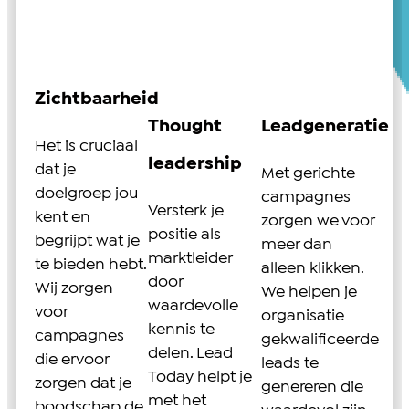
Zichtbaarheid
Thought
Leadgeneratie
Het is cruciaal
leadership
dat je
Met gerichte
doelgroep jou
campagnes
Versterk je
kent en
zorgen we voor
positie als
begrijpt wat je
meer dan
marktleider
te bieden hebt.
alleen klikken.
door
Wij zorgen
We helpen je
waardevolle
voor
organisatie
kennis te
campagnes
gekwalificeerde
delen. Lead
die ervoor
leads te
Today helpt je
zorgen dat je
genereren die
met het
boodschap de