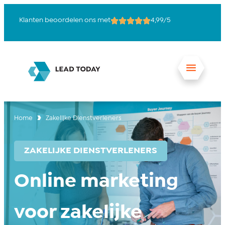
Klanten beoordelen ons met
4,99/5
15
Home
Zakelijke Dienstverleners
ZAKELIJKE DIENSTVERLENERS
Online marketing
voor zakelijke