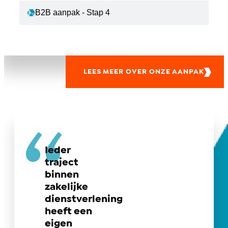
B2B aanpak - Stap 4
LEES MEER OVER ONZE AANPAK
Ieder
traject
binnen
zakelijke
dienstverlening
heeft een
eigen