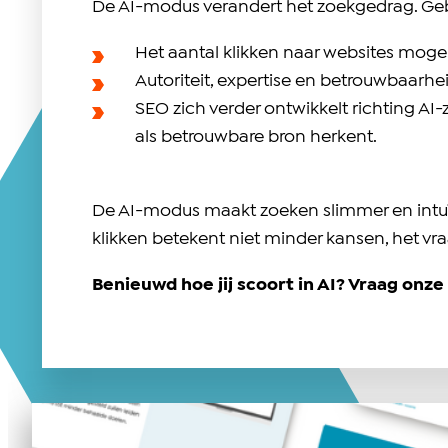
De AI-modus verandert het zoekgedrag. Gebr
Het aantal klikken naar websites mogel
Autoriteit, expertise en betrouwbaar
SEO zich verder ontwikkelt richting AI-
als betrouwbare bron herkent.
De AI-modus maakt zoeken slimmer en intuïti
klikken betekent niet minder kansen, het v
Benieuwd hoe jij scoort in AI? Vraag onz