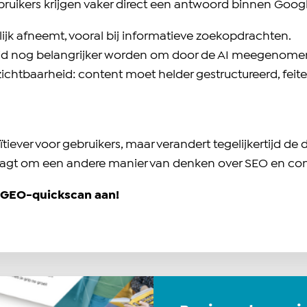
uikers krijgen vaker direct een antwoord binnen Google
ijk afneemt, vooral bij informatieve zoekopdrachten.
heid nog belangrijker worden om door de AI meegenome
zichtbaarheid: content moet helder gestructureerd, feitel
ever voor gebruikers, maar verandert tegelijkertijd de
raagt om een andere manier van denken over SEO en con
e GEO-quickscan aan!