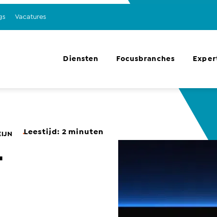
gs
Vacatures
Diensten
Focusbranches
Exper
Leestijd:
2
minuten
.
IJN
-