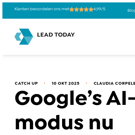
Klanten beoordelen ons met
4,99/5
Blo
.
.
CATCH UP
10 OKT 2025
CLAUDIA CORPELE
Google’s AI
modus nu