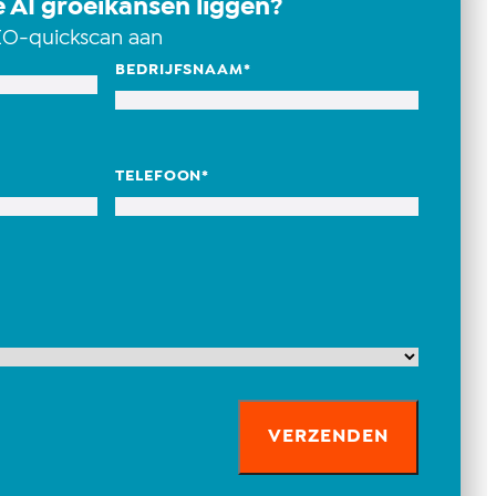
 AI groeikansen liggen?
EO-quickscan aan
BEDRIJFSNAAM
*
TELEFOON
*