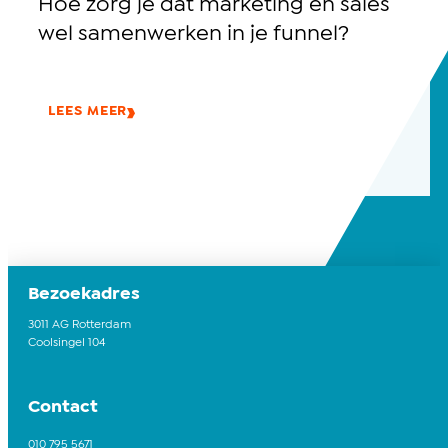
Hoe zorg je dat marketing en sales
wel samenwerken in je funnel?
LEES MEER
Bezoekadres
3011 AG Rotterdam
Coolsingel 104
Contact
010 795 5671