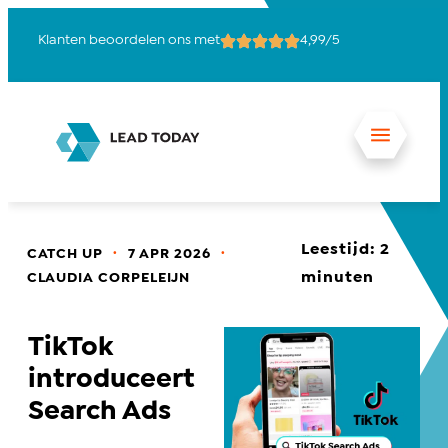
Klanten beoordelen ons met
4,99/5
15
Leestijd:
2
.
.
CATCH UP
7 APR 2026
minuten
CLAUDIA CORPELEIJN
TikTok
introduceert
Search Ads