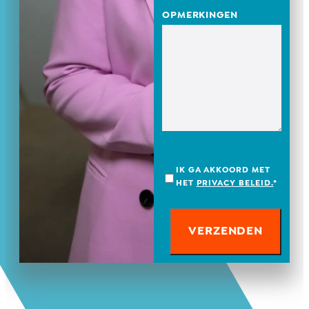
OPMERKINGEN
IK GA AKKOORD MET
HET
PRIVACY BELEID.
*