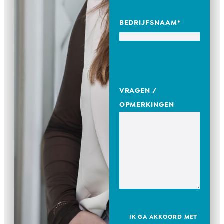
BEDRIJFSNAAM
*
VRAGEN /
OPMERKINGEN
IK GA AKKOORD MET