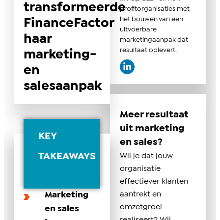
transformeerde
profitorganisaties met
het bouwen van een
FinanceFactor
uitvoerbare
haar
marketingaanpak dat
resultaat oplevert.
marketing-
en
salesaanpak
Meer resultaat
uit marketing
KEY
en sales?
TAKEAWAYS
Wil je dat jouw
organisatie
effectiever klanten
aantrekt en
Marketing
omzetgroei
en sales
realiseert? Wij