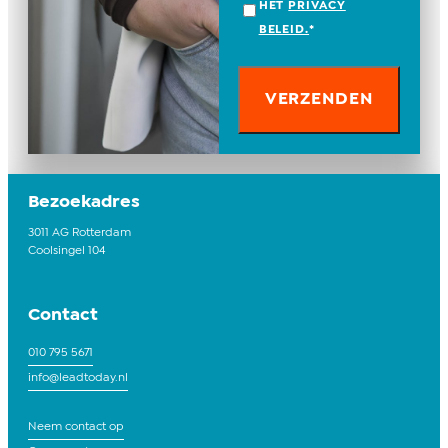
HET
PRIVACY
BELEID.
*
Bezoekadres
3011 AG Rotterdam
Coolsingel 104
Contact
010 795 5671
info@leadtoday.nl
Neem contact op