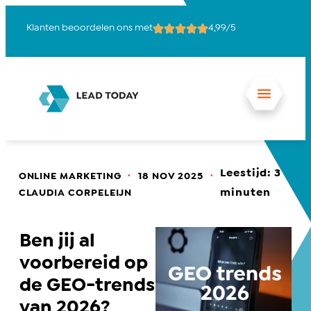
Klanten beoordelen ons met
4,99/5
15
Leestijd:
3
.
.
ONLINE MARKETING
18 NOV 2025
minuten
CLAUDIA CORPELEIJN
Ben jij al
voorbereid op
de GEO-trends
van 2026?