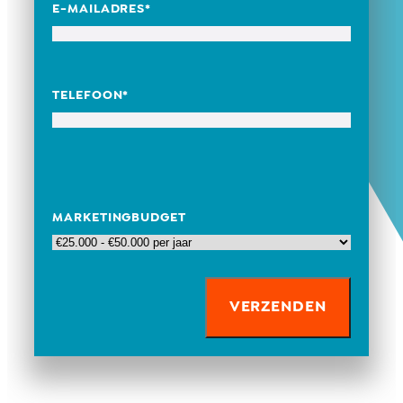
E-MAILADRES
*
TELEFOON
*
MARKETINGBUDGET