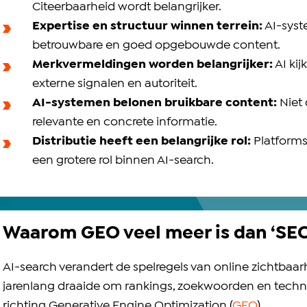
Citeerbaarheid wordt belangrijker.
Expertise en structuur winnen terrein:
AI-syst
betrouwbare en goed opgebouwde content.
Merkvermeldingen worden belangrijker:
AI kij
externe signalen en autoriteit.
AI-systemen belonen bruikbare content:
Niet 
relevante en concrete informatie.
Distributie heeft een belangrijke rol:
Platforms
een grotere rol binnen AI-search.
Waarom GEO veel meer is dan ‘SEO
AI-search verandert de spelregels van online zichtbaa
jarenlang draaide om rankings, zoekwoorden en techni
richting Generative Engine Optimization (
GEO
).