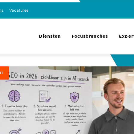
gs
Vacatures
Diensten
Focusbranches
Exper
AI