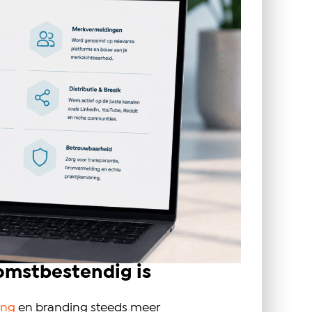
komstbestendig is
ing
en branding steeds meer