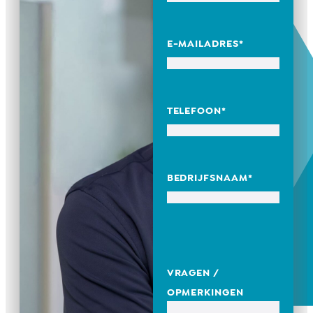
E-MAILADRES
*
TELEFOON
*
BEDRIJFSNAAM
*
VRAGEN /
OPMERKINGEN