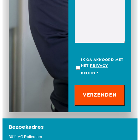
IK GA AKKOORD MET
HET
PRIVACY
BELEID.
*
Bezoekadres
3011 AG Rotterdam