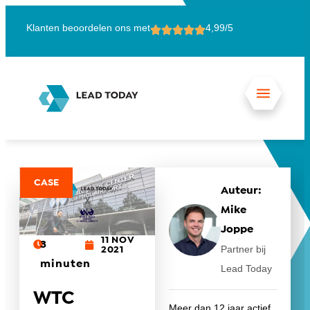
Klanten beoordelen ons met
4,99/5
15
CASE
Auteur:
Mike
Joppe
11 NOV
3
Partner bij
2021
minuten
Lead Today
WTC
Meer dan 12 jaar actief