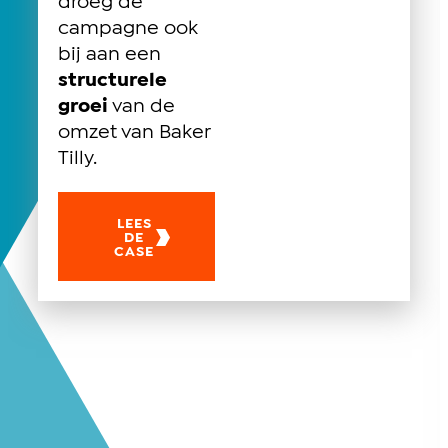
droeg de
campagne ook
bij aan een
structurele
groei
van de
omzet van Baker
Tilly.
LEES
DE
CASE