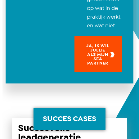
op wat in de
praktijk werkt
en wat niet.
JA, IK WIL
JULLIE
ALS MIJN
SEA
PARTNER
SUCCES CASES
Succesvolle
leadgeneratie