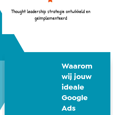
Thought leadership strategie ontwikkeld en
geïmplementeerd
Waarom
wij jouw
ideale
Google
Ads