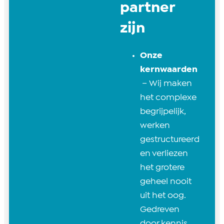
partner
zijn
Onze
kernwaarden
– Wij maken
het complexe
begrijpelijk,
werken
gestructureerd
en verliezen
het grotere
geheel nooit
uit het oog.
Gedreven
door kennis