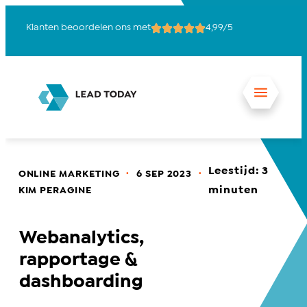
Klanten beoordelen ons met
4,99/5
15
Leestijd:
3
.
.
ONLINE MARKETING
6 SEP 2023
minuten
KIM PERAGINE
Webanalytics,
rapportage &
dashboarding