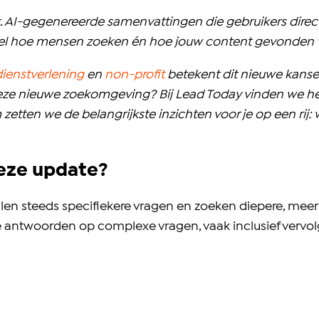
it. AI-gegenereerde samenvattingen die gebruikers dire
teel hoe mensen zoeken én hoe jouw content gevonden 
dienstverlening
en
non-profit
betekent dit nieuwe kanse
n deze nieuwe zoekomgeving? Bij Lead Today vinden we h
tten we de belangrijkste inzichten voor je op een rij: 
deze update?
ellen steeds specifiekere vragen en zoeken diepere, me
cte antwoorden op complexe vragen, vaak inclusief ver