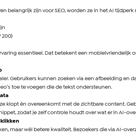
en belangrijk zijn voor SEO, worden ze in het AI tijdper
jn
 200)
varing essentieel. Dat betekent een mobielvriendelijk on
o
ler. Gebruikers kunnen zoeken via een afbeelding en da
o’s toe te voegen die de tekst ondersteunen.
data
eze klopt én overeenkomt met de zichtbare content. Gebr
ppet, zodat je zelf controle houdt over wat er in AI-ove
 klikken
ikken, maar wél betere kwaliteit. Bezoekers die via AI-ov