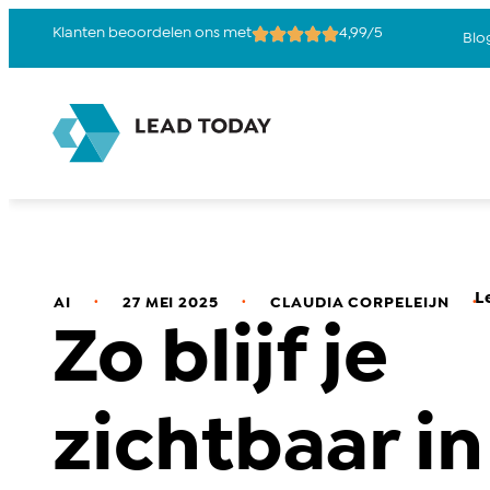
Klanten beoordelen ons met
4,99/5
Blo
L
.
.
.
AI
27 MEI 2025
CLAUDIA CORPELEIJN
Zo blijf je
zichtbaar in