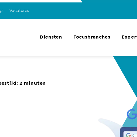
gs
Vacatures
Diensten
Focusbranches
Exper
eestijd:
2
minuten