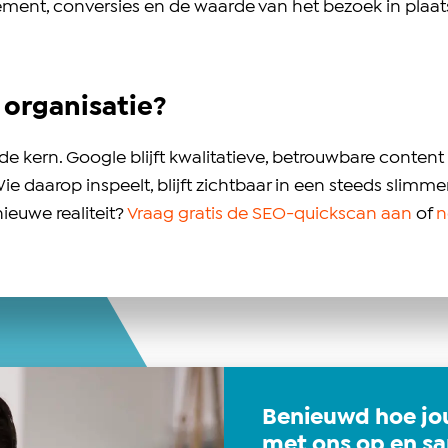
gement, conversies en de waarde van het bezoek in plaats
 organisatie?
de kern. Google blijft kwalitatieve, betrouwbare conten
Wie daarop inspeelt, blijft zichtbaar in een steeds sli
ieuwe realiteit?
Vraag gratis de SEO-quickscan aan
of
n
Benieuwd hoe jo
met ons op en sa