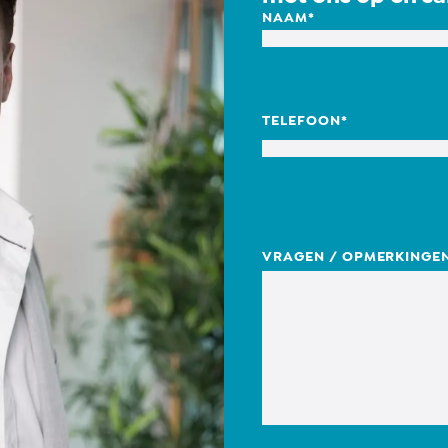
NAAM
*
TELEFOON
*
VRAGEN / OPMERKINGE