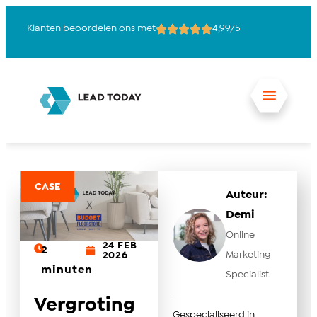
Klanten beoordelen ons met
4,99/5
15
CASE
Auteur:
Demi
Online
24 FEB
2
Marketing
2026
minuten
Specialist
Vergroting
Gespecialiseerd in