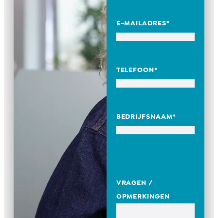
E-MAILADRES
*
TELEFOON
*
BEDRIJFSNAAM
*
VRAGEN /
OPMERKINGEN