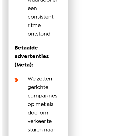
waardoor er
een
consistent
ritme
ontstond.
Betaalde
advertenties
(Meta):
We zetten
gerichte
campagnes
op met als
doel om
verkeer te
sturen naar