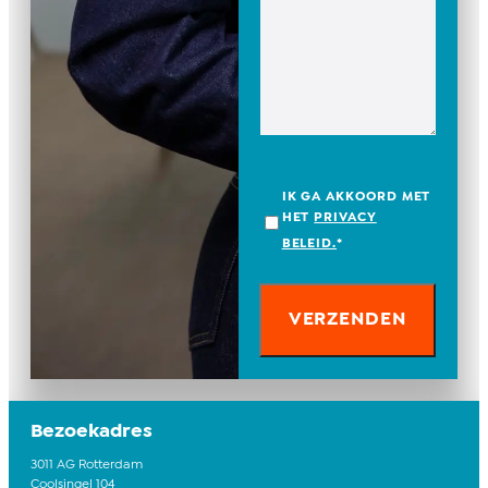
IK GA AKKOORD MET
HET
PRIVACY
BELEID.
*
Bezoekadres
3011 AG Rotterdam
Coolsingel 104