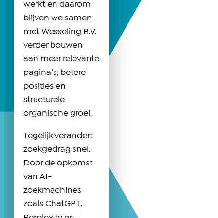
werkt en daarom
blijven we samen
met Wesseling B.V.
verder bouwen
aan meer relevante
pagina’s, betere
posities en
structurele
organische groei.
Tegelijk verandert
zoekgedrag snel.
Door de opkomst
van AI-
zoekmachines
zoals ChatGPT,
Perplexity en