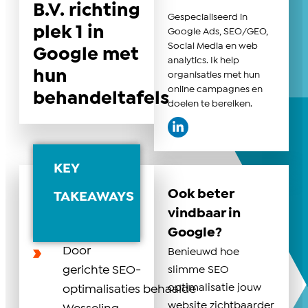
B.V. richting
Gespecialiseerd in
plek 1 in
Google Ads, SEO/GEO,
Social Media en web
Google met
analytics. Ik help
hun
organisaties met hun
online campagnes en
behandeltafels
doelen te bereiken.
KEY
Ook beter
TAKEAWAYS
vindbaar in
Google?
Door
Benieuwd hoe
gerichte SEO-
slimme SEO
optimalisatie jouw
optimalisaties behaalde
website zichtbaarder