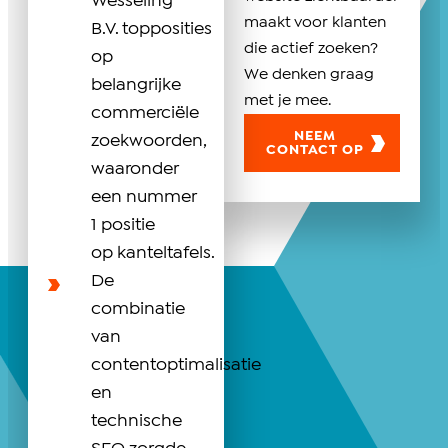
Wesseling
maakt voor klanten
B.V. topposities
die actief zoeken?
op
We denken graag
belangrijke
met je mee.
commerciële
NEEM
zoekwoorden,
CONTACT OP
waaronder
een nummer
1 positie
op kanteltafels.
De
combinatie
van
contentoptimalisatie
en
technische