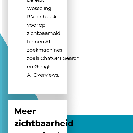
bereidt
Wesseling
B.V. zich ook
voor op
zichtbaarheid
binnen AI-
zoekmachines
zoals ChatGPT Search
en Google
AI Overviews.
Meer
zichtbaarheid