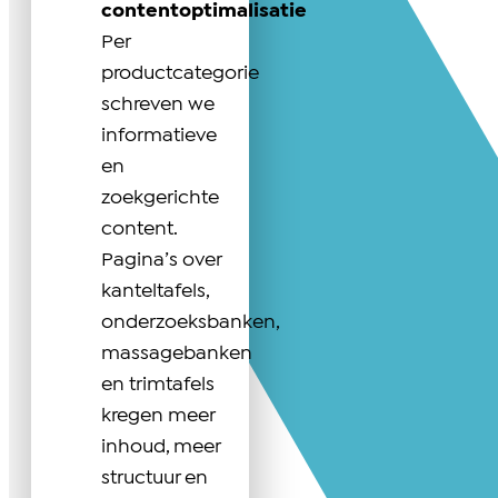
contentoptimalisatie
Per
productcategorie
schreven we
informatieve
en
zoekgerichte
content.
Pagina’s over
kanteltafels,
onderzoeksbanken,
massagebanken
en trimtafels
kregen meer
inhoud, meer
structuur en