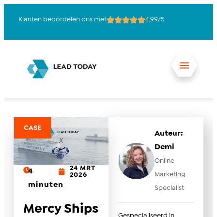
Klanten beoordelen ons met
4,99/5
15
CASE
Auteur:
Demi
Online
24 MRT
4
Marketing
2026
minuten
Specialist
Mercy Ships
Gespecialiseerd in