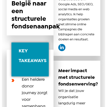
België naar
Google Ads, SEO/GEO,
social media en web
een
analytics. Ik help
structurele
organisaties groeien
met slimme online
fondsenaanpak
campagnes die
bijdragen aan concrete
doelen en resultaat.
KEY
TAKEAWAYS
Meer impact
met structurele
Een heldere
fondsenwerving?
donor
Wil je dat jouw
journey zorgt
organisatie
voor
langdurig meer
samenhang