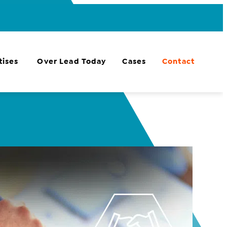
tises
Over Lead Today
Cases
Contact