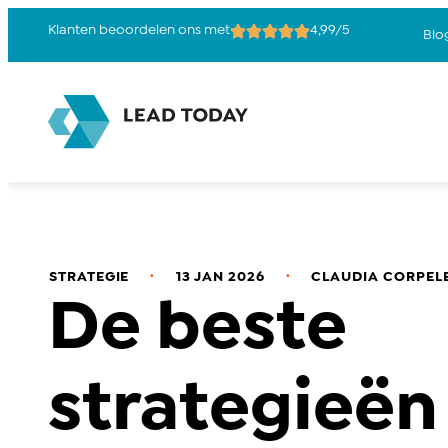
Klanten beoordelen ons met
4,99/5
Blo
.
.
STRATEGIE
13 JAN 2026
CLAUDIA CORPELE
De beste
strategieën