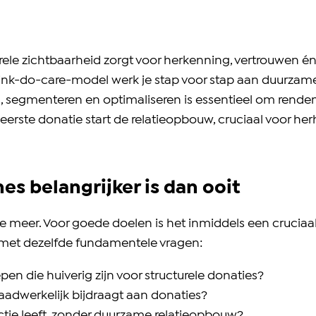
rele zichtbaarheid zorgt voor herkenning, vertrouwen é
ink-do-care-model werk je stap voor stap aan duurzam
 segmenteren en optimaliseren is essentieel om rende
eerste donatie start de relatieopbouw, cruciaal voor herh
s belangrijker is dan ooit
e meer. Voor goede doelen is het inmiddels een crucia
 met dezelfde fundamentele vragen:
en die huiverig zijn voor structurele donaties?
aadwerkelijk bijdraagt aan donaties?
ctie leeft, zonder duurzame relatieopbouw?