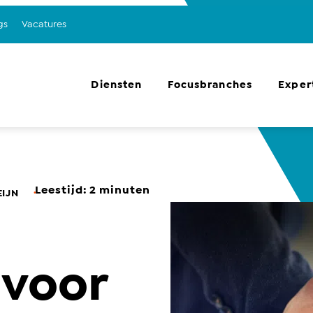
gs
Vacatures
Diensten
Focusbranches
Exper
Leestijd:
2
minuten
.
IJN
 voor