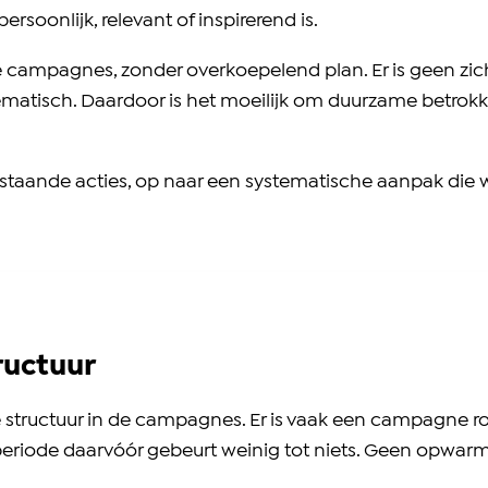
rsoonlijk, relevant of inspirerend is.
e campagnes, zonder overkoepelend plan. Er is geen zic
systematisch. Daardoor is het moeilijk om duurzame betro
sstaande acties, op naar een systematische aanpak die w
ructuur
jke structuur in de campagnes. Er is vaak een campagne r
 periode daarvóór gebeurt weinig tot niets. Geen opwa