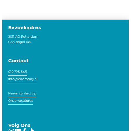
Bezoekadres
3011 AG Rotterdam
Coolsingel 104
Contact
010 795 5671
info@leadtoday.nl
Neem contact op
Onze vacatures
Volg Ons