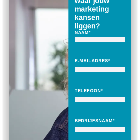
waar jouw
marketing
kansen
liggen?
NAAM
*
E-MAILADRES
*
TELEFOON
*
BEDRIJFSNAAM
*