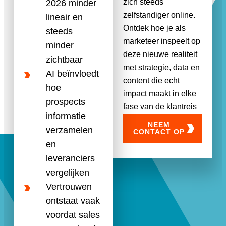
zich steeds
2026 minder
zelfstandiger online.
lineair en
Ontdek hoe je als
steeds
marketeer inspeelt op
minder
deze nieuwe realiteit
zichtbaar
met strategie, data en
AI beïnvloedt
content die echt
hoe
impact maakt in elke
prospects
fase van de klantreis
informatie
NEEM
verzamelen
CONTACT OP
en
leveranciers
vergelijken
Vertrouwen
ontstaat vaak
voordat sales