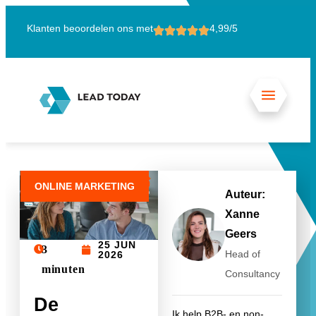
Klanten beoordelen ons met
4,99/5
15
ONLINE MARKETING
Auteur:
Xanne
Geers
25 JUN
3
Head of
2026
minuten
Consultancy
De
Ik help B2B- en non-