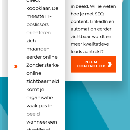
direct
in beeld. Wil je weten
koopklaar. De
hoe je met SEO,
meeste IT-
content, LinkedIn en
beslissers
automation eerder
oriënteren
zichtbaar wordt en
zich
meer kwalitatieve
maanden
leads aantrekt?
eerder online.
NEEM
Zonder sterke
CONTACT OP
online
zichtbaarheid
komt je
organisatie
vaak pas in
beeld
wanneer een