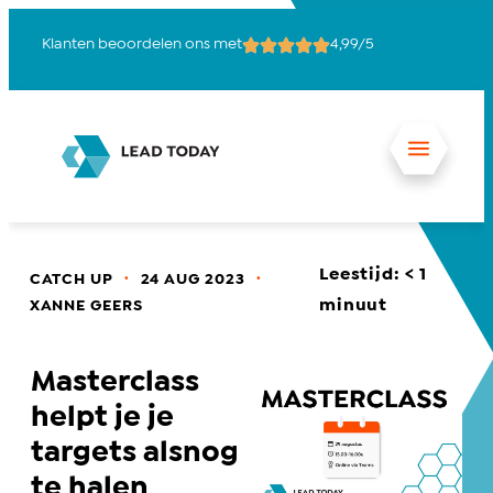
Klanten beoordelen ons met
4,99/5
15
Leestijd:
< 1
.
.
CATCH UP
24 AUG 2023
minuut
XANNE GEERS
Masterclass
helpt je je
targets alsnog
te halen