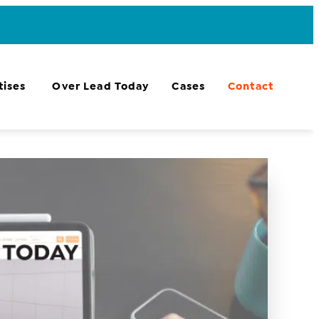
tises
Over Lead Today
Cases
Contact