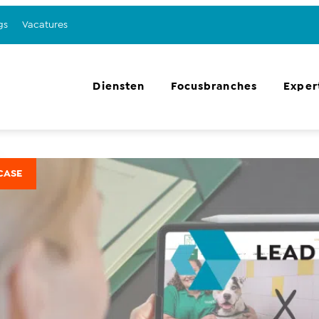
gs
Vacatures
Diensten
Focusbranches
Exper
CASE