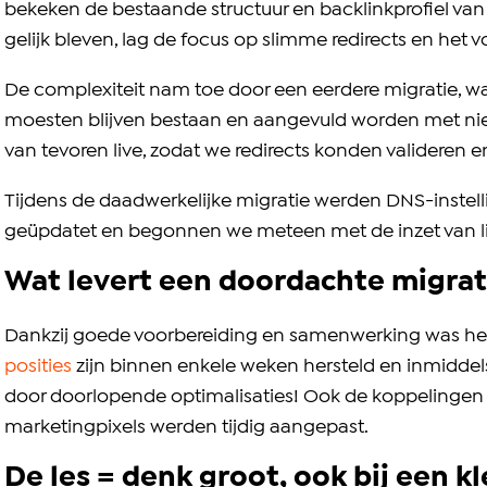
bekeken de bestaande structuur en backlinkprofiel van
gelijk bleven, lag de focus op slimme redirects en het
De complexiteit nam toe door een eerdere migratie, waar
moesten blijven bestaan en aangevuld worden met nieu
van tevoren live, zodat we redirects konden valideren e
Tijdens de daadwerkelijke migratie werden DNS-inste
geüpdatet en begonnen we meteen met de inzet van li
Wat levert een doordachte migrat
Dankzij goede voorbereiding en samenwerking was het re
posities
zijn binnen enkele weken hersteld en inmiddels 
door doorlopende optimalisaties! Ook de koppelingen
marketingpixels werden tijdig aangepast.
De les = denk groot, ook bij een kl